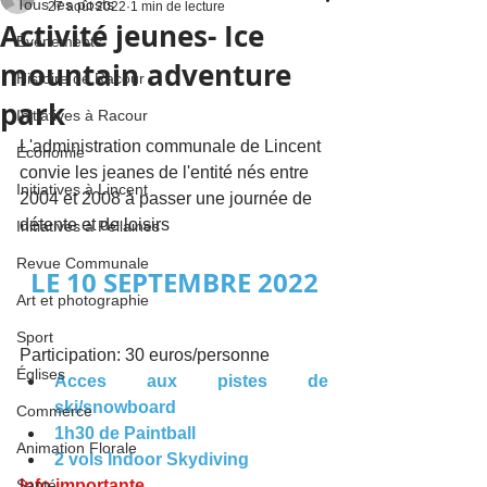
Tous les posts
27 août 2022
1 min de lecture
Activité jeunes- Ice
Événements
mountain adventure
Histoire de Racour
park
Initiatives à Racour
L'administration communale de Lincent 
Économie
convie les jeanes de l'entité nés entre 
Initiatives à Lincent
2004 et 2008 à passer une journée de 
détente et de loisirs
Initiatives à Pellaines
Revue Communale
LE 10 SEPTEMBRE 2022
Art et photographie
Sport
Participation: 30 euros/personne
Églises
Acces aux pistes de 
ski/snowboard
Commerce
1h30 de Paintball
Animation Florale
2 vols Indoor Skydiving
Santé
Info importante