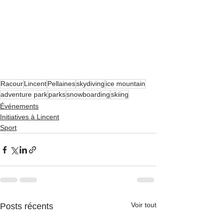
Racour
Lincent
Pellaines
skydiving
ice mountain
adventure park
parks
snowboarding
skiing
Événements
Initiatives à Lincent
Sport
Voir tout
Posts récents