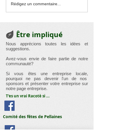
Exposition : Les
Quelques belle
Rédigez un commentaire...
beautés révélées de
de l'atelier flo
notre chère église
Lincent.
Racour
Être impliqué
Nous apprécions toutes les idées et
suggestions.
Avez-vous envie de faire partie de notre
communauté?
Si vous êtes une entreprise locale,
pourquoi ne pas devenir l'un de nos
sponsors et présenter votre entreprise sur
notre page entreprise.
T'es un vrai Racotè si ...
Comité des fêtes de Pellaines