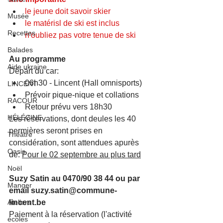
le jeune doit savoir skier
Musée
le matérisl de ski est inclus
Recettes
n'oubliez pas votre tenue de ski
Balades
Au programme
Aide ukraine
Départ du car: 
06h30 - Lincent (Hall omnisports) 
LINCENT
Prévoir pique-nique et collations
RACOUR
Retour prévu vers 18h30
HÉLÉCINE
Les réservations, dont deules les 40 
permières seront prises en 
Théâtre
considération, sont attendues apurès 
Oasis
de: 
Pour le 02 septembre au plus tard
Noël
Suzy Satin au 0470/90 38 44 ou par 
Manger
email suzy.satin@commune-
Ateliers
lincent.be
Paiement à la réservation (l'activité 
écoles