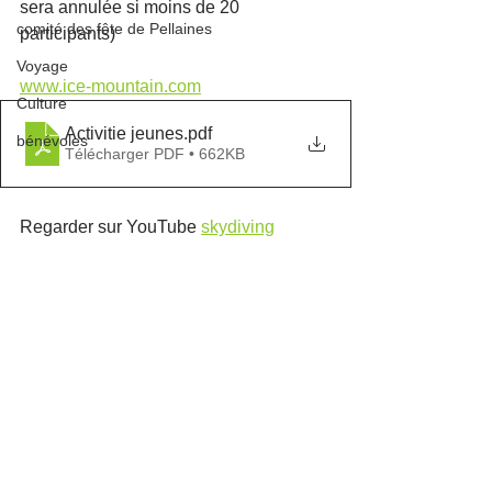
sera annulée si moins de 20 
comité des fête de Pellaines
participants) 
Voyage
www.ice-mountain.com
Culture
Activitie jeunes
.pdf
bénévoles
Télécharger PDF • 662KB
Regarder sur YouTube 
skydiving