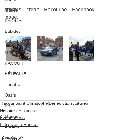
Photos credit 
Racour.be
 Facebook 
Musée
page.
Recettes
Balades
Aide ukraine
LINCENT
RACOUR
HÉLÉCINE
Théâtre
Oasis
Racour
Saint Christophe
Bénédiction
voitures
Noël
Histoire de Racour
Manger
Événements
Initiatives à Racour
Ateliers
écoles