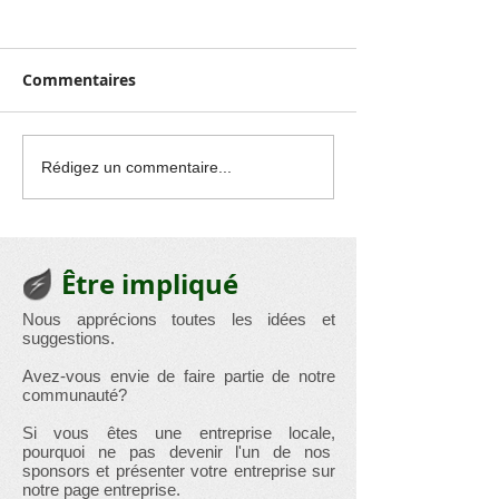
Commentaires
Exposition : Les
Quelques belle
Rédigez un commentaire...
beautés révélées de
de l'atelier flo
notre chère église
Lincent.
Racour
Être impliqué
Nous apprécions toutes les idées et
suggestions.
Avez-vous envie de faire partie de notre
communauté?
Si vous êtes une entreprise locale,
pourquoi ne pas devenir l'un de nos
sponsors et présenter votre entreprise sur
notre page entreprise.