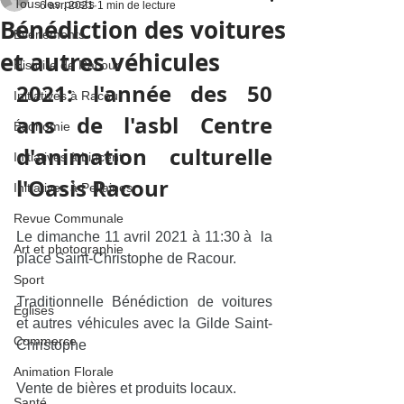
Tous les posts
6 avr. 2021
1 min de lecture
Bénédiction des voitures
Événements
et autres véhicules
Histoire de Racour
2021: l'année des 50 
Initiatives à Racour
ans de l'asbl Centre 
Économie
d'animation culturelle 
Initiatives à Lincent
l'Oasis Racour
Initiatives à Pellaines
Revue Communale
Le dimanche 11 avril 2021 à 11:30 à  la 
Art et photographie
place Saint-Christophe de Racour.
Sport
Traditionnelle Bénédiction de voitures 
Églises
et autres véhicules avec la Gilde Saint-
Commerce
Christophe
Animation Florale
Vente de bières et produits locaux.
Santé