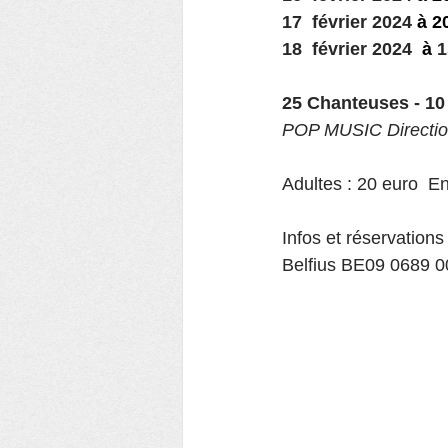
17  février 2024 
à 2
18  février 2024  
à
 
HÉLÉCINE
Théâtre
Oas
25 Chanteuses - 1
POP MUSIC Directio
Voyage
Culture
bénévol
Adultes : 20 euro  E
Infos et réservations
Belfius BE09 0689 