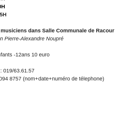
0H
15H
is
Noël
Manger
Ateliers
écoles
comité des 
0 musiciens dans Salle Communale de Racour
n Pierre-Alexandre Noupré
es
nfants -12ans 10 euro
 : 019/63.61.57
0094 8757 (nom+date+numéro de télephone)