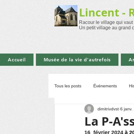
Lincent - 
Racour le village qui vaut
Un petit village au grand 
Accueil
Musée de la vie d'autrefois
Ar
Tous les posts
Événements
Hi
dimitrivdvst
6 janv.
Initiatives à Pellaines
Revue 
La P-A'
16  
février 2024 
à 2
Animation Florale
Santé