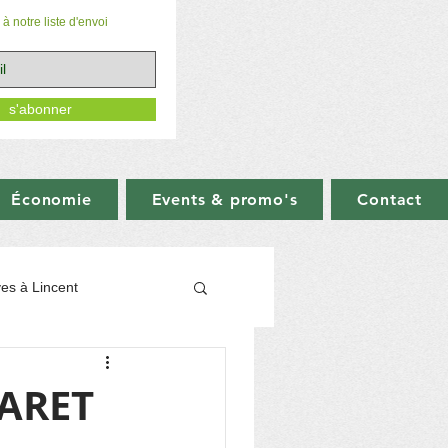
à notre liste d'envoi
s'abonner
Économie
Events & promo's
Contact
ives à Lincent
mmerce
BARET
T
RACOUR