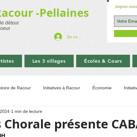
Joignez-vous 
Racour -
Pellaines
 le détour
coeur
Se connecter
tistes
Les 3 villages
Écoles & Cours
stoire de Racour
Initiatives à Racour
Économie
Initiat
 2024
1 min de lecture
Communale
Art et photographie
Sport
Églises
Co
ss Chorale présente CA
0H
Musée
Recettes
Balades
Aide ukraine
LINCEN