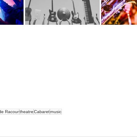
de Racour
theatre
Cabaret
music