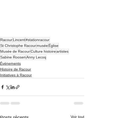
Racour
Lincent
#stationracour
St Christophe Racour
musée
Église
Musée de Racour
Culture histoire
artistes
Sabine Roosen
Anny Lecoq
Événements
Histoire de Racour
Initiatives à Racour
Voir tout
Posts récents