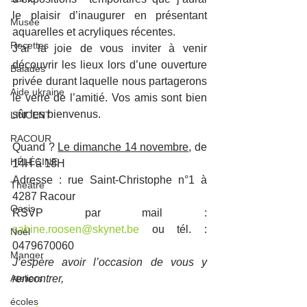
le plaisir d’inaugurer en présentant 
Musée
aquarelles et acryliques récentes. 
Recettes
J’ai la joie de vous inviter à venir 
découvrir les lieux lors d’une ouverture 
Balades
privée durant laquelle nous partagerons 
Aide ukraine
le verre de l’amitié. Vos amis sont bien 
sûr les bienvenus.
LINCENT
RACOUR
Quand ? 
Le dimanche 14 novembre
, de 
HÉLÉCINE
14H à 18H 
Adresse : rue Saint-Christophe n°1 à 
Théâtre
4287 Racour 
Oasis
RSVP par mail : 
sabine.roosen@skynet.be
 ou tél. : 
Noël
0479670060
Manger
J‘espère avoir l’occasion de vous y 
Ateliers
rencontrer,
écoles