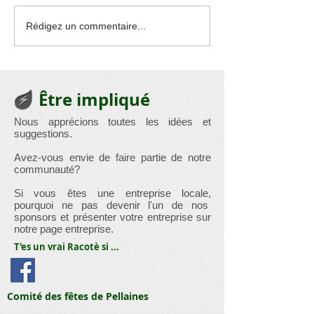
Exposition : Les
Quelques belle
Rédigez un commentaire...
beautés révélées de
de l'atelier flo
notre chère église
Lincent.
Racour
Être impliqué
Nous apprécions toutes les idées et
suggestions.
Avez-vous envie de faire partie de notre
communauté?
Si vous êtes une entreprise locale,
pourquoi ne pas devenir l'un de nos
sponsors et présenter votre entreprise sur
notre page entreprise.
T'es un vrai Racotè si ...
Comité des fêtes de Pellaines