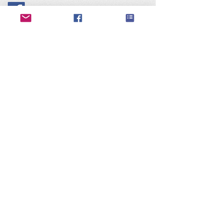
Que faire à Lincent ??
Pellaines |Lincent| Racour |
Région Wallonne
​Contactez nous
©2019 Oasis Asbl Racour