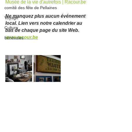
Musée de la vie d'autrefois | Racour.be
comité des fête de Pellaines
Ne manquez plus aucun événement 
Voyage
local. Lien vers notre calendrier au 
Culture
bas de chaque page du site Web. 
www.racour.be
bénévoles