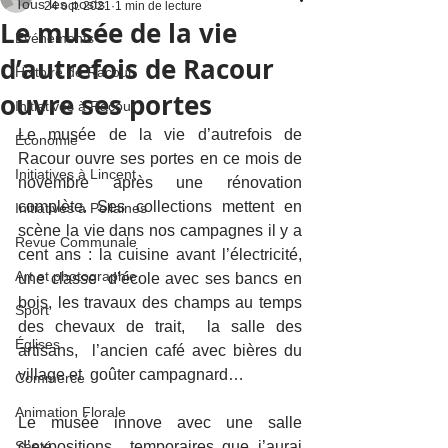
Tous les posts
24 oct. 2021
1 min de lecture
Le musée de la vie
Événements
d’autrefois de Racour
Histoire de Racour
ouvre ses portes
Initiatives à Racour
Le musée de la vie d’autrefois de 
Économie
Racour ouvre ses portes en ce mois de 
Initiatives à Lincent
novembre après une rénovation 
complète. Ses collections mettent en 
Initiatives à Pellaines
scène la vie dans nos campagnes il y a 
Revue Communale
cent ans : la cuisine avant l’électricité, 
Art et photographie
une classe  d’école avec ses bancs en 
bois, les travaux des champs au temps 
Sport
des chevaux de trait,  la salle des 
Églises
artisans,  l’ancien café avec bières du 
village et  goûter campagnard…
Commerce
Animation Florale
Le musée innove avec une salle 
Santé
d’expositions  temporaires que j’aurai  