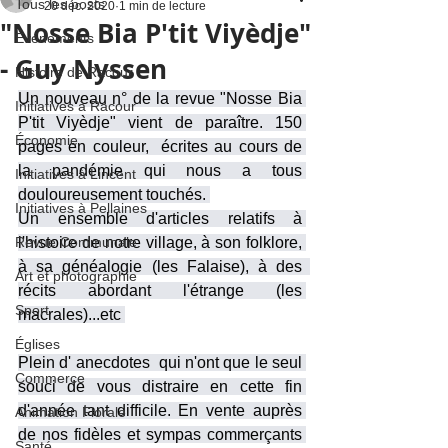
Tous les posts
20 déc. 2020
1 min de lecture
"Nosse Bia P'tit Viyèdje"
Événements
- Guy Nyssen
Histoire de Racour
Un nouveau n° de la revue "Nosse Bia 
Initiatives à Racour
P'tit Viyèdje" vient de paraître. 150 
Économie
pages en couleur,  écrites au cours de 
la pandémie qui nous a tous 
Initiatives à Lincent
douloureusement touchés. 
Initiatives à Pellaines
Un ensemble d'articles relatifs à 
Revue Communale
l'histoire de notre village, à son folklore, 
à sa généalogie (les Falaise), à des  
Art et photographie
récits abordant l'étrange (les 
Sport
macrales)...etc 
Églises
Plein d' anecdotes  qui n'ont que le seul 
Commerce
souci de vous distraire en cette fin 
d'année tant difficile. En vente auprès 
Animation Florale
de nos fidèles et sympas commerçants 
Santé