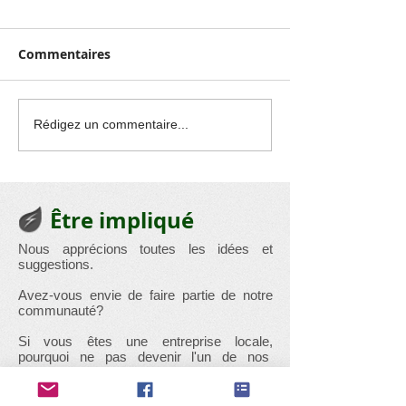
Commentaires
Exposition : Les
Magnifiques p
Rédigez un commentaire...
beautés révélées de
de Sabine Roo
notre chère église
Racour
Être impliqué
Nous apprécions toutes les idées et
suggestions.
Avez-vous envie de faire partie de notre
communauté?
Si vous êtes une entreprise locale,
pourquoi ne pas devenir l'un de nos
sponsors et présenter votre entreprise sur
notre page entreprise.