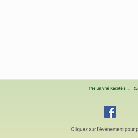
T'es un vrai Racotè si ...
Co
Cliquez sur l'événement pour p