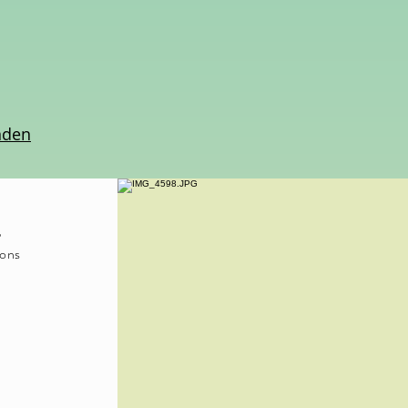
anden
,
ions