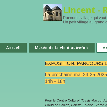
Lincent - 
Racour le village qui vaut
Un petit village au grand 
Accueil
Musée de la vie d'autrefois
Ar
EXPOSITION. PARCOURS D
La prochaine mai 24-25 2025
14h - 18h
Pour le Centre Culturel l’Oasis-Racour A
Claudine Saillez, Colette Falaise, Véro