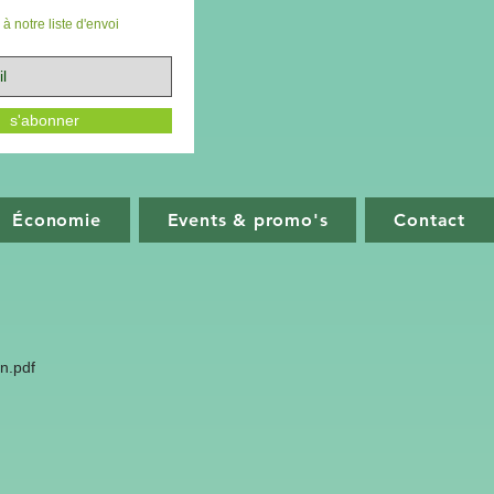
à notre liste d'envoi
s'abonner
Économie
Events & promo's
Contact
on.pdf