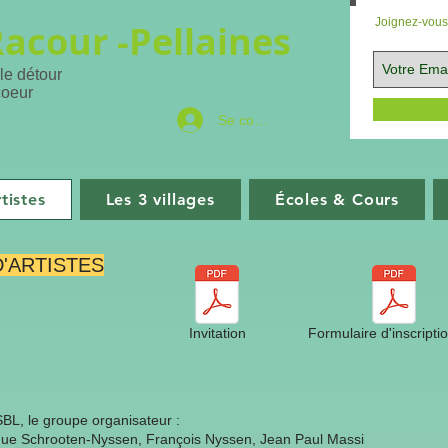
Joignez-vous 
Racour -
Pellaines
 le détour
coeur
Se connecter
tistes
Les 3 villages
Écoles & Cours
'ARTISTES
Invitation
Formulaire d'inscripti
SBL, le groupe organisateur :
nique Schrooten-Nyssen, François Nyssen, Jean Paul Massi