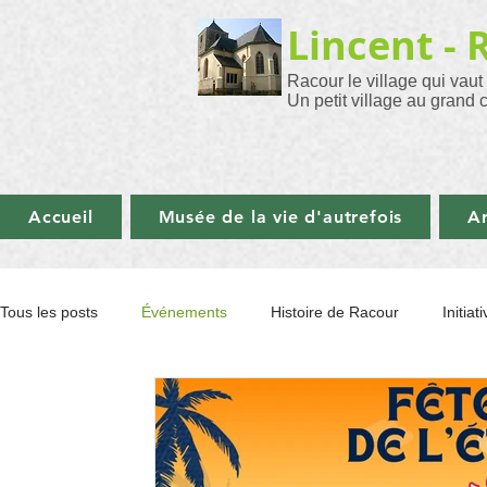
Lincent - 
Racour le village qui vaut
Un petit village au grand 
Accueil
Musée de la vie d'autrefois
Ar
Tous les posts
Événements
Histoire de Racour
Initia
Initiatives à Pellaines
Revue Communale
Art et phot
Animation Florale
Santé
Musée
Recettes