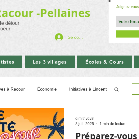
Joignez-vous 
Racour -
Pellaines
 le détour
coeur
Se connecter
tistes
Les 3 villages
Écoles & Cours
tives à Racour
Économie
Initiatives à Lincent
ographie
Sport
Églises
Commerce
dimitrivdvst
8 juil. 2025
1 min de lecture
Préparez-vous 
Balades
Aide ukraine
LINCENT