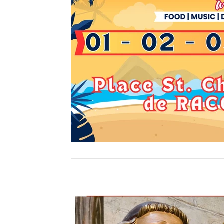
RACOUR
HÉLÉCINE
Théâtre
Oasis
Noël
comité des fête de Pellaines
Voyage
Culture
bé