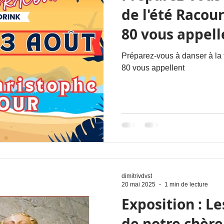
de l'été Racou
80 vous appell
Manger
Ateliers
écoles
Préparez-vous à danser à la 
80 vous appellent
névoles
dimitrivdvst
20 mai 2025
1 min de lecture
Exposition : L
de notre chère