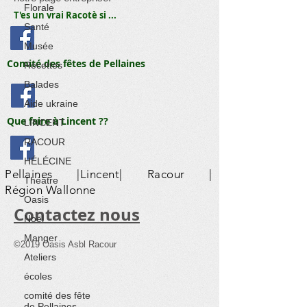
Florale
T'es un vrai Racotè si ...
Santé
Musée
Comité des fêtes de Pellaines
Recettes
Balades
Aide ukraine
Que faire à Lincent ??
LINCENT
RACOUR
HÉLÉCINE
Pellaines |Lincent| Racour |
Théâtre
Région Wallonne
Oasis
​Contactez nous
Noël
Manger
©2019 Oasis Asbl Racour
Ateliers
écoles
comité des fête
de Pellaines