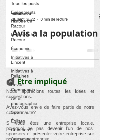
Tous les posts
Événements
dimitrivdvst
25 sept. 2022
0 min de lecture
Histoire de
Racour
Avis a la population
Initiatives à
Racour
Économie
Initiatives à
Lincent
Initiatives à
Pellaines
Être impliqué
Revue
Communale
Nous apprécions toutes les idées et
suggestions.
Art et
photographie
Avez-vous envie de faire partie de notre
communauté?
Sport
Églises
Si vous êtes une entreprise locale,
pourquoi ne pas devenir l'un de nos
Commerce
sponsors et présenter votre entreprise sur
Animation
notre page entreprise.