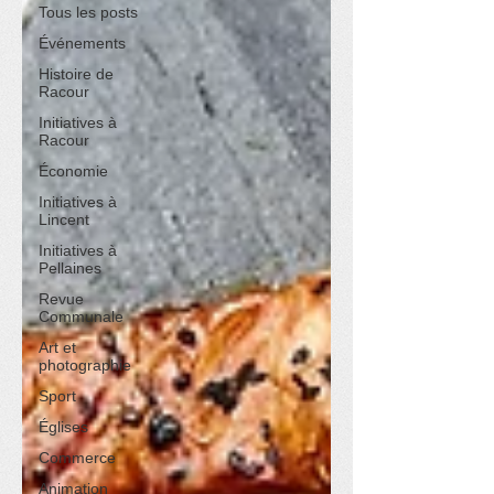
Tous les posts
Événements
Histoire de
Racour
Initiatives à
Racour
Économie
Initiatives à
Lincent
Initiatives à
Pellaines
Revue
Communale
Art et
photographie
Sport
Églises
Commerce
Animation