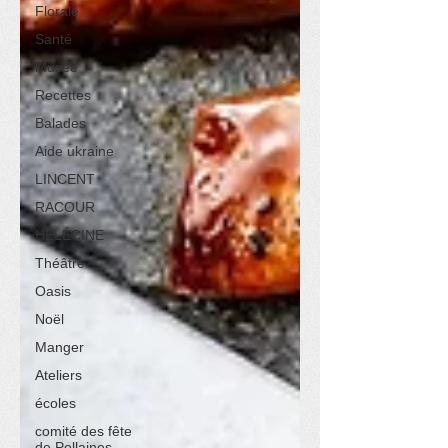
Florale
Santé
Musée
Recettes
Balades
Aide ukraine
LINCENT
RACOUR
HÉLÉCINE
Théâtre
Oasis
Noël
Manger
Ateliers
écoles
comité des fête
de Pellaines