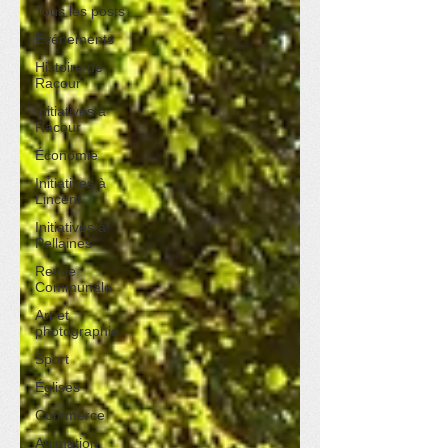
Tous les posts
Événements
Histoire de
Racour
Initiatives à
Racour
Économie
Initiatives à
Lincent
Initiatives à
Pellaines
Revue
Communale
Art et
photographie
Sport
Églises
Commerce
Animation