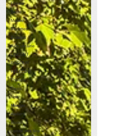
Florale
Santé
Musée
Recettes
Balades
Aide ukraine
LINCENT
RACOUR
HÉLÉCINE
Théâtre
Oasis
Noël
Manger
Ateliers
écoles
comité des fête
de Pellaines