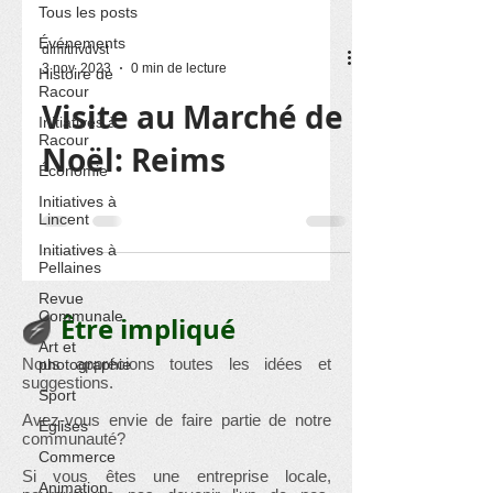
Tous les posts
Événements
dimitrivdvst
3 nov. 2023
0 min de lecture
Histoire de
Racour
Visite au Marché de
Initiatives à
Racour
Noël: Reims
Économie
Initiatives à
Lincent
Initiatives à
Pellaines
Revue
Communale
Être impliqué
Art et
Nous apprécions toutes les idées et
photographie
suggestions.
Sport
Avez-vous envie de faire partie de notre
Églises
communauté?
Commerce
Si vous êtes une entreprise locale,
Animation