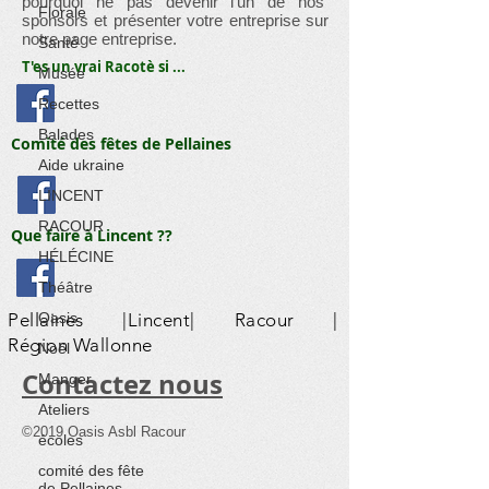
pourquoi ne pas devenir l'un de nos
Florale
sponsors et présenter votre entreprise sur
notre page entreprise.
Santé
T'es un vrai Racotè si ...
Musée
Recettes
Balades
Comité des fêtes de Pellaines
Aide ukraine
LINCENT
RACOUR
Que faire à Lincent ??
HÉLÉCINE
Théâtre
Pellaines |Lincent| Racour |
Oasis
Région Wallonne
Noël
​Contactez nous
Manger
Ateliers
©2019 Oasis Asbl Racour
écoles
comité des fête
de Pellaines