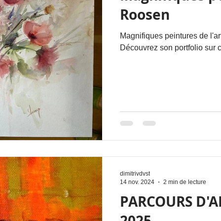
Roosen
Magnifiques peintures de l'a
Manger
Ateliers
écoles
Découvrez son portfolio sur c
névoles
dimitrivdvst
14 nov. 2024
2 min de lecture
PARCOURS D'A
2025