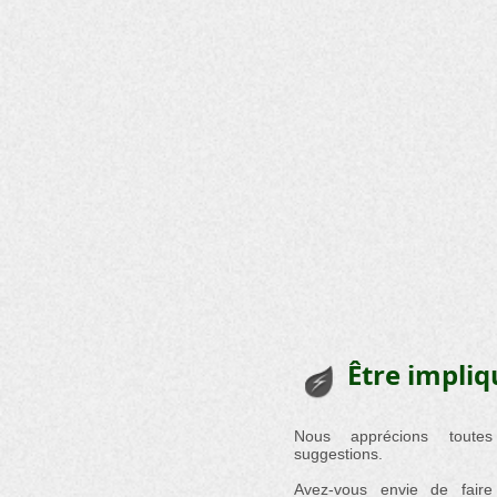
Être impliq
Nous apprécions toute
suggestions.
Avez-vous envie de faire