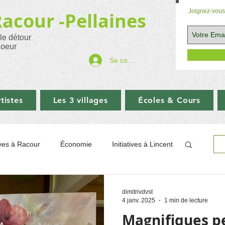
Joignez-vous 
Racour -
Pellaines
 le détour
coeur
Se connecter
tistes
Les 3 villages
Écoles & Cours
tives à Racour
Économie
Initiatives à Lincent
ographie
Sport
Églises
Commerce
dimitrivdvst
4 janv. 2025
1 min de lecture
Magnifiques p
Balades
Aide ukraine
LINCENT