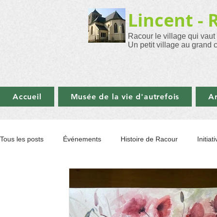
Lincent - 
Racour le village qui vaut
Un petit village au grand 
Accueil
Musée de la vie d'autrefois
Ar
Tous les posts
Événements
Histoire de Racour
Initia
Initiatives à Pellaines
Revue Communale
Art et phot
Animation Florale
Santé
Musée
Recettes