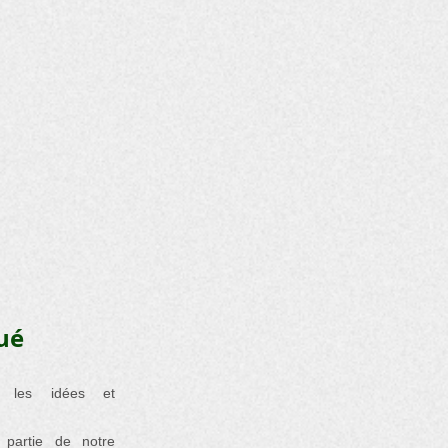
ué
s les idées et
 partie de notre