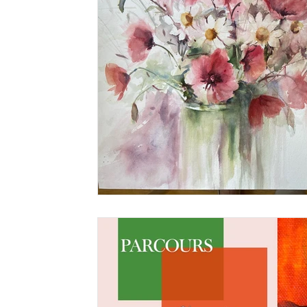
RACOUR
HÉLÉCINE
Théâtre
Oasis
Noël
comité des fête de Pellaines
Voyage
Culture
bé