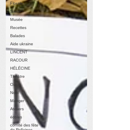
Florale
Santé
Musée
Recettes
Balades
Aide ukraine
LINCENT
RACOUR
HÉLÉCINE
Théâtre
Oasis
Noël
Manger
Ateliers
écoles
comité des fête
de Pellaines