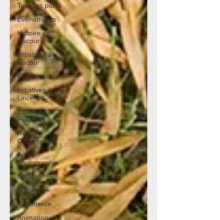
Tous les posts
Événements
Histoire de
Racour
Initiatives à
Racour
Économie
Initiatives à
Lincent
Initiatives à
Pellaines
Revue
Communale
Art et
photographie
Sport
Églises
Commerce
Animation