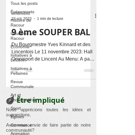
Tous les posts
Événements
dimitrivdvst
23 oct. 2023
1 min de lecture
Histoire de
Racour
9 ème SOUPER BAL
Initiatives à
Racour
Du Bourgmestre Yves Kinnard et des
Économie
Lincentois Le 11 novembre 2023: Hall
Initiatives à
Omnisport de Lincent Au Menu: A partir
Lincent
de 19h00 Velouté de...
Initiatives à
Pellaines
Revue
Communale
Art et
Être impliqué
photographie
Sport
Nous apprécions toutes les idées et
suggestions.
Églises
Avez-vous envie de faire partie de notre
Commerce
communauté?
Animation