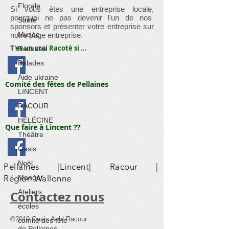
Florale
Si vous êtes une entreprise locale,
pourquoi ne pas devenir l'un de nos
Santé
sponsors et présenter votre entreprise sur
Musée
notre page entreprise.
T'es un vrai Racotè si ...
Recettes
Balades
Aide ukraine
Comité des fêtes de Pellaines
LINCENT
RACOUR
HÉLÉCINE
Que faire à Lincent ??
Théâtre
Oasis
Noël
Pellaines |Lincent| Racour |
Région Wallonne
Manger
Ateliers
​Contactez nous
écoles
©2019 Oasis Asbl Racour
comité des fête
de Pellaines