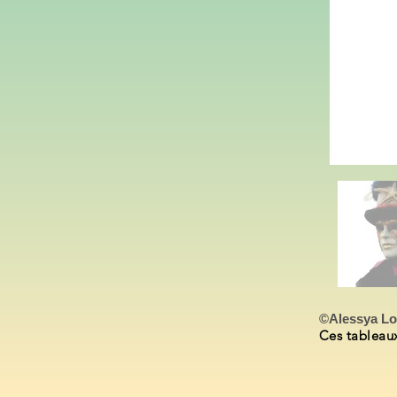
©Alessya L
Ces tableaux