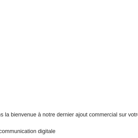
is
Noël
Manger
Ateliers
écoles
comité des 
es
 la bienvenue à notre dernier ajout commercial sur votr
ommunication digitale