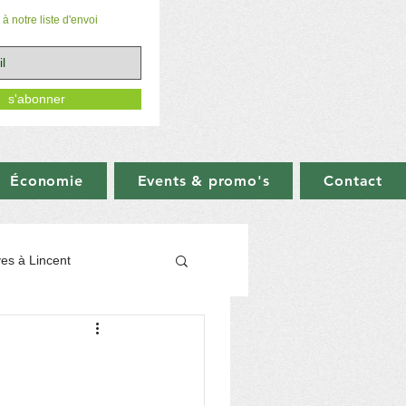
à notre liste d'envoi
s'abonner
Économie
Events & promo's
Contact
ives à Lincent
mmerce
T
RACOUR