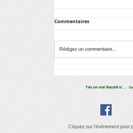
Commentaires
Rédigez un commentaire...
Remercie les sponsors :
Fête de l’été 2023
T'es un vrai Racotè si ...
Co
Cliquez sur l'événement pour p