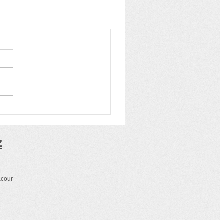
z
acour