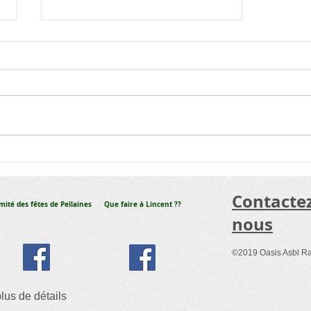
Lettrage ou covering de
votre véhicule
d'entreprise
​Contacte
mité des fêtes de Pellaines
Que faire à Lincent ??
nous
©2019 Oasis Asbl R
lus de détails