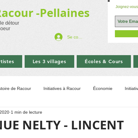
Joignez-vous 
Racour -
Pellaines
 le détour
coeur
Se connecter
tistes
Les 3 villages
Écoles & Cours
stoire de Racour
Initiatives à Racour
Économie
Initiat
 2020
1 min de lecture
Communale
Art et photographie
Sport
Églises
Co
UE NELTY - LINCENT
Musée
Recettes
Balades
Aide ukraine
LINCEN