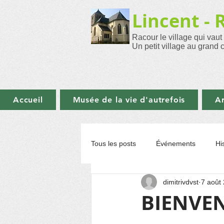
Lincent - 
Racour le village qui vaut
Un petit village au grand 
Accueil
Musée de la vie d'autrefois
Ar
Tous les posts
Événements
Hi
dimitrivdvst
7 août
Initiatives à Pellaines
Revue 
BIENVEN
Animation Florale
Santé