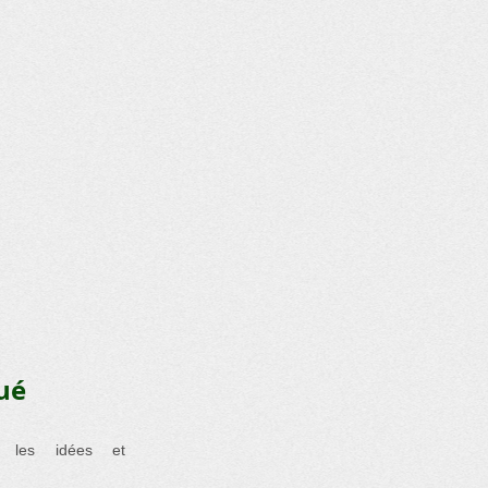
ué
s les idées et