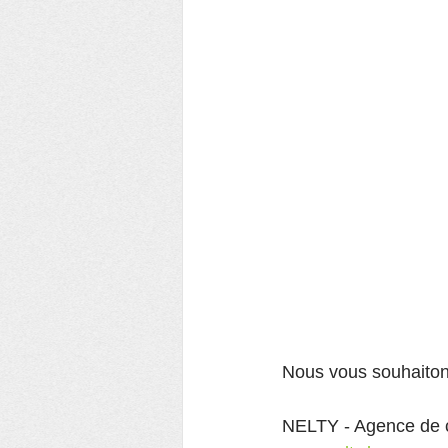
HÉLÉCINE
Théâtre
Oas
Voyage
Culture
bénévol
Nous vous souhaitons
NELTY - Agence de c