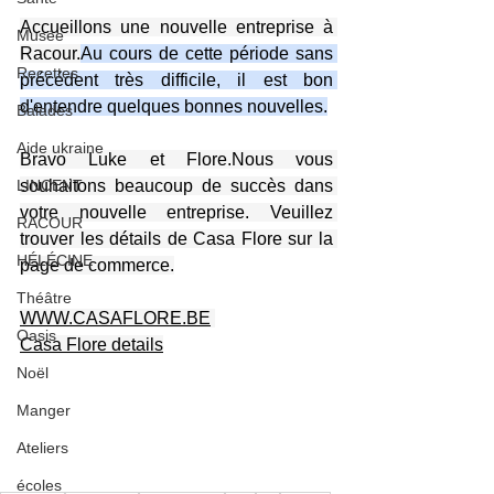
Accueillons une nouvelle entreprise à 
Musée
Racour.
Au cours de cette période sans 
Recettes
précédent très difficile, il est bon 
d'entendre quelques bonnes nouvelles.
Balades
Aide ukraine
Bravo Luke et Flore.Nous vous 
LINCENT
souhaitons beaucoup de succès dans 
votre nouvelle entreprise. Veuillez 
RACOUR
trouver les détails de Casa Flore sur la 
HÉLÉCINE
page de commerce.
Théâtre
WWW.CASAFLORE.BE
Oasis
Casa Flore details
Noël
Manger
Ateliers
écoles