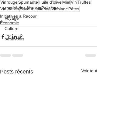
Vinrouge
Spumante
Huile d'olive
Miel
Vin
Truffes
comité des fête de Pellaines
Vin Italien
Saveur italienne
Vinblanc
Pâtes
Initiatives à Racour
Voyage
Économie
Culture
bénévoles
Voir tout
Posts récents