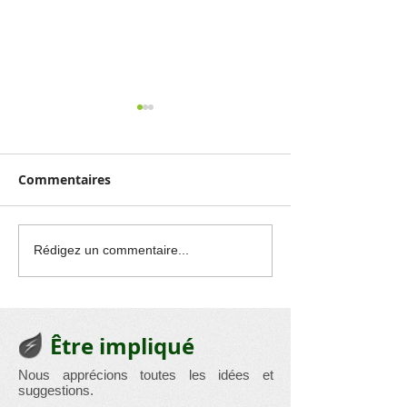
Commentaires
Exposition : Les
Marché de Noë
Rédigez un commentaire...
beautés révélées de
Au Plaisir Rac
notre chère église
Racour
Être impliqué
Nous apprécions toutes les idées et
suggestions.