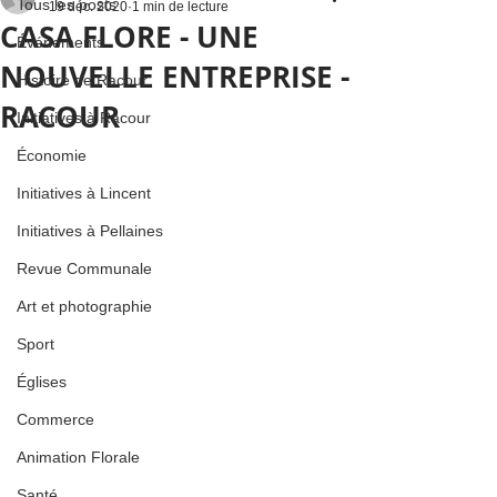
Tous les posts
19 déc. 2020
1 min de lecture
CASA FLORE - UNE
Événements
NOUVELLE ENTREPRISE -
Histoire de Racour
RACOUR
Initiatives à Racour
Économie
Initiatives à Lincent
Initiatives à Pellaines
Revue Communale
Art et photographie
Sport
Églises
Commerce
Animation Florale
Santé