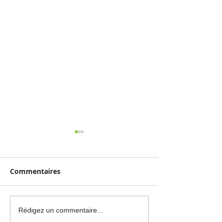
Commentaires
Exposition : Les
Quelques belle
Rédigez un commentaire...