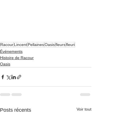
Racour
Lincent
Pellaines
Oasis
fleurs
fleuri
Événements
Histoire de Racour
Oasis
Voir tout
Posts récents