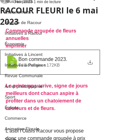
Tous les posts
3 avr. 2023
1 min de lecture
RACOUR FLEURI le 6 mai
Événements
2023
Histoire de Racour
Commande groupée de fleurs 
Initiatives à Racour
annuelles 
Économie
imprimer 
Initiatives à Lincent
Bon commande 2023
.
Initiatives à Pellaines
Télécharger • 172KB
Revue Communale
Le printemps arrive, signe de jours 
Art et photographie
meilleurs dont chacun aspire à 
Sport
profiter dans un chatoiement de 
Églises
couleurs et de fleurs.
Commerce
Animation Florale
L'asbl l'Oasis Racour vous propose 
donc une commande groupée à prix 
Santé