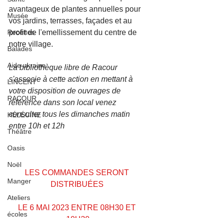
avantageux de plantes annuelles pour 
Musée
vos jardins, terrasses, façades et au 
Recettes
profit de l'emellissement du centre de 
notre village. 
Balades
Aide ukraine
La bibliothèque libre de Racour 
s'associe à cette action en mettant à 
LINCENT
votre disposition de ouvrages de 
RACOUR
référence dans son local venez 
consulter tous les dimanches matin 
HÉLÉCINE
entre 10h et 12h
Théâtre
Oasis
Noël
LES COMMANDES SERONT 
Manger
DISTRIBUÉES 
Ateliers
LE 6 MAI 2023 ENTRE 08H30 ET 
écoles