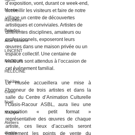
d’exposition, vont, durant ce week-end, 
Musée
accueillir les visiteurs et faire de notre 
village un centre de découvertes 
Recettes
artistiques et conviviales. Artistes de 
Balades
différentes disciplines, amateurs ou 
professionnels, exposeront leurs 
Aide ukraine
œuvres dans une maison privée ou un 
LINCENT
espace collectif. Une centaine de 
RACOUR
visiteurs sont attendus à l’occasion de 
cet événement familial.
HÉLÉCINE
Théâtre
Le musée accueillera une mise à 
l’honneur de trois artistes et dans la 
Oasis
salle du Centre d’Animation Culturelle 
Noël
l’Oasis-Racour ASBL, aura lieu une 
exposition « petit format » 
Manger
représentative des œuvres de chaque 
Ateliers
artiste, ces lieux d’accueils seront 
écoles
également les points de vente du 