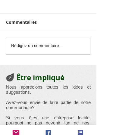
Commentaires
Exposition : Les
Quelques belle
Rédigez un commentaire...
beautés révélées de
de l'atelier flo
notre chère église
Lincent.
Racour
Être impliqué
Nous apprécions toutes les idées et
suggestions.
Avez-vous envie de faire partie de notre
communauté?
Si vous êtes une entreprise locale,
pourquoi ne pas devenir l'un de nos
sponsors et présenter votre entreprise sur
notre page entreprise.