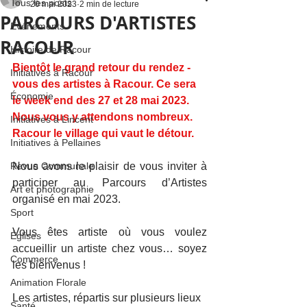
Tous les posts
20 mai 2023
2 min de lecture
PARCOURS D'ARTISTES
Événements
RACOUR
Histoire de Racour
Bientôt le grand retour du rendez - 
Initiatives à Racour
vous des artistes à Racour. Ce sera 
Économie
le week end des 27 et 28 mai 2023. 
Nous vous y attendons nombreux. 
Initiatives à Lincent
Racour le village qui vaut le détour.
Initiatives à Pellaines
Revue Communale
Nous avons le plaisir de vous inviter à 
participer au Parcours d’Artistes 
Art et photographie
organisé en mai 2023. 
Sport
Vous êtes artiste où vous voulez 
Églises
accueillir un artiste chez vous… soyez 
Commerce
les bienvenus !
Animation Florale
Les artistes, répartis sur plusieurs lieux 
Santé