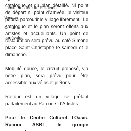
catalogue et du plan détaillé. Ni point 
comité des fête de Pellaines
de départ ni point d’arrivée, le visiteur 
Voyage
pourra parcourir le village librement.  Le 
catalogue et le plan seront offerts aux 
Culture
artistes et accueillants. Un point de 
bénévoles
restauration sera prévu au café Simone 
place Saint Christophe le samedi et le 
dimanche.
Mobilité douce, le circuit proposé, via 
notre plan, sera prévu pour être 
accessible aux vélos et piétons.
Racour est un village se prêtant 
parfaitement au Parcours d’Artistes.
Pour le Centre Culturel l’Oasis-
Racour ASBL, le groupe 