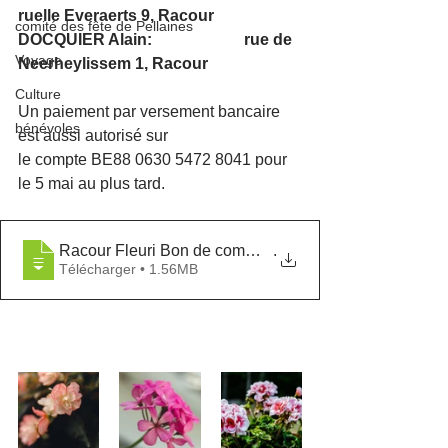
ruelle Everaerts 9, Racour 
comité des fête de Pellaines
DOCQUIER Alain:                       rue de 
Voyage
Neerheylissem 1, Racour
Culture
Un paiement par versement bancaire 
bénévoles
est aussi autorisé sur
le compte BE88 0630 5472 8041 pour 
le 5 mai au plus tard.
Racour Fleuri Bon de commande
.
Télécharger • 1.56MB