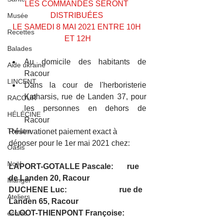
LES COMMANDES SERONT 
DISTRIBUÉES 
Musée
LE SAMEDI 8 MAI 2021 ENTRE 10H 
Recettes
ET 12H
Balades
Au domicile des habitants de 
Aide ukraine
Racour
LINCENT
Dans la cour de l'herboristerie 
Katharsis, rue de Landen 37, pour 
RACOUR
les personnes en dehors de 
HÉLÉCINE
Racour
Théâtre
Réservationet paiement exact 
à 
déposer pour le 1er mai 2021 chez:
Oasis
Noël
LAPORT-GOTALLE Pascale:       rue 
de Landen 20, Racour 
Manger
DUCHENE Luc:                           rue de 
Ateliers
Landen 65, Racour 
CLOOT-THIENPONT Françoise: 
écoles