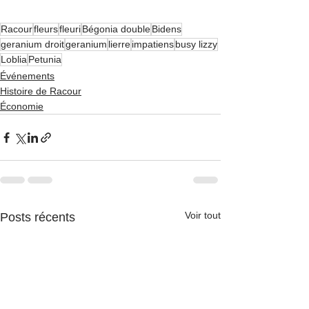
Racour
fleurs
fleuri
Bégonia double
Bidens
geranium droit
geranium
lierre
impatiens
busy lizzy
Loblia
Petunia
Événements
Histoire de Racour
Économie
Voir tout
Posts récents