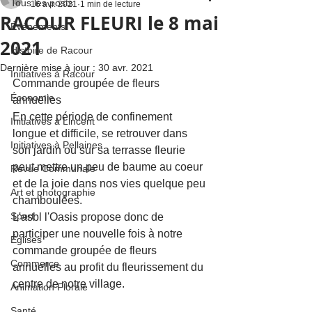
Tous les posts
16 avr. 2021
1 min de lecture
RACOUR FLEURI le 8 mai
Événements
2021
Histoire de Racour
Dernière mise à jour :
30 avr. 2021
Initiatives à Racour
Commande groupée de fleurs 
Économie
annuelles
En cette période de confinement 
Initiatives à Lincent
longue et difficile, se retrouver dans 
Initiatives à Pellaines
son jardin ou sur sa terrasse fleurie 
peut mettre un peu de baume au coeur 
Revue Communale
et de la joie dans nos vies quelque peu 
Art et photographie
chamboulées.
Sport
L'asbl l'Oasis propose donc de 
participer une nouvelle fois à notre 
Églises
commande groupée de fleurs 
Commerce
annuelles au profit du fleurissement du 
centre de notre village. 
Animation Florale
Santé